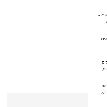
שריגש
הירה
ים
גע,
 המעלית הייתה
 למה