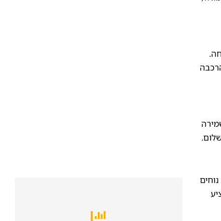
ה.
הרכבה
מירה
לום.
נוחים
יע
מחירי הובלה ואחסון