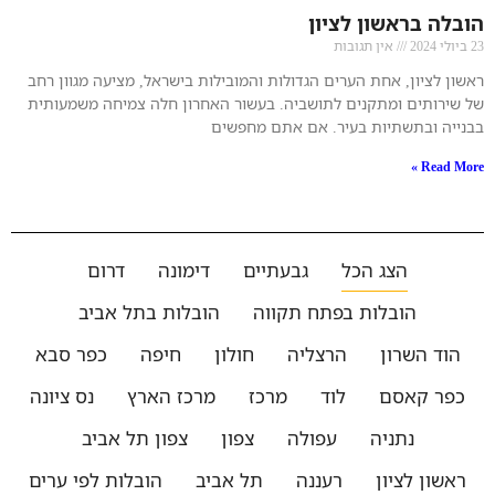
הובלה בראשון לציון
23 ביולי 2024
אין תגובות
ראשון לציון, אחת הערים הגדולות והמובילות בישראל, מציעה מגוון רחב
של שירותים ומתקנים לתושביה. בעשור האחרון חלה צמיחה משמעותית
בבנייה ובתשתיות בעיר. אם אתם מחפשים
Read More »
הצג הכל
גבעתיים
דימונה
דרום
הובלות בפתח תקווה
הובלות בתל אביב
הוד השרון
הרצליה
חולון
חיפה
כפר סבא
כפר קאסם
לוד
מרכז
מרכז הארץ
נס ציונה
נתניה
עפולה
צפון
צפון תל אביב
ראשון לציון
רעננה
תל אביב
הובלות לפי ערים