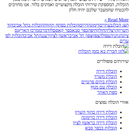
הובלות, המספקת שירותי הובלה מקצועיים ואמינים בלוד. אנו מחויבים
להבטיח שהמעבר שלכם יהיה חלק
Read More »
הצג הכל
גבעתיים
דימונה
דרום
הובלות בפתח תקווה
הובלות בתל אביב
הוד
השרון
הרצליה
חולון
חיפה
כפר סבא
כפר קאסם
לוד
מרכז
מרכז הארץ
נס
ציונה
נתניה
עפולה
צפון
צפון תל אביב
ראשון לציון
רעננה
תל אביב
הובלות לפי
ערים
שירותים פופולרים
הובלת דירה
הובלת משרד
הובלת בתים פרטיים
הובלה עם מנוף
מפת האתר
אזורי הובלה נפוצים
הובלת דירה בהוד השרון
הובלת דירה בדימונה
הובלת דירה בראשון לציון
הובלות בכפר סבא