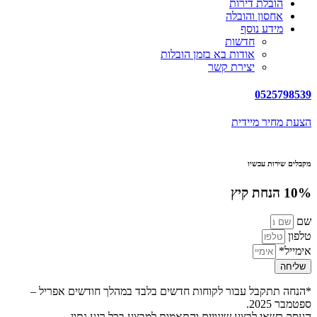
הובלת דירות
אחסון והובלה
מידע נוסף
חדשות
אודות בא בזמן הובלות
יצירת קשר
0525798539
הצעת מחיר מיידית
מקבלים שירות עכשיו
10% הנחת קיץ
שם
טלפון
אימייל*
שליחה
*הנחה תתקבל עבור לקוחות חדשים בלבד במהלך חודשים אפריל –
ספטמבר 2025.
העסק רשאי לבצע שינויים והתאמות למבצע בכל רגע נתון.