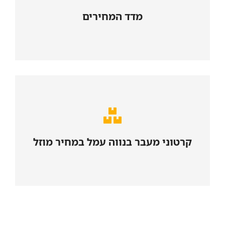
מדד המחירים
למדד המחירים
נא לפנות למכירות
קרטוני מעבר בנווה עמל במחיר מוזל
לחצו כאן