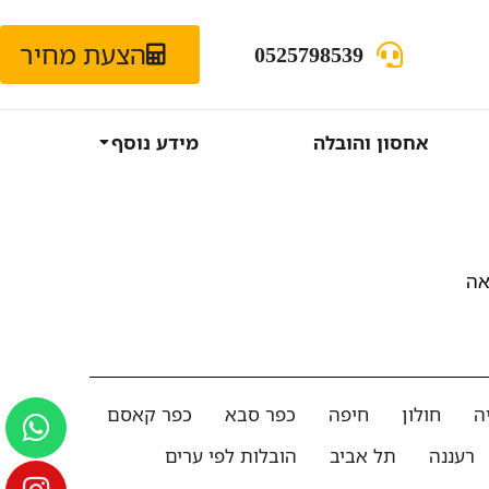
הצעת מחיר
0525798539
אחסון והובלה
מידע נוסף
אה
ה
חולון
חיפה
כפר סבא
כפר קאסם
רעננה
תל אביב
הובלות לפי ערים