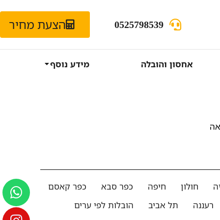
הצעת מחיר
0525798539
אחסון והובלה
מידע נוסף
אה
ה
חולון
חיפה
כפר סבא
כפר קאסם
רעננה
תל אביב
הובלות לפי ערים