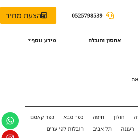
הצעת מחיר
0525798539
אחסון והובלה
מידע נוסף
אה
ה
חולון
חיפה
כפר סבא
כפר קאסם
רעננה
תל אביב
הובלות לפי ערים