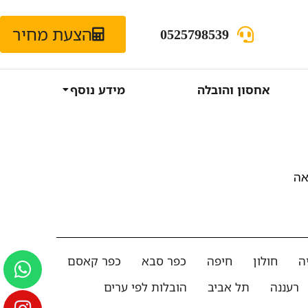
הצעת מחיר
0525798539
אחסון והובלה
מידע נוסף
אה
ה
חולון
חיפה
כפר סבא
כפר קאסם
רעננה
תל אביב
הובלות לפי ערים