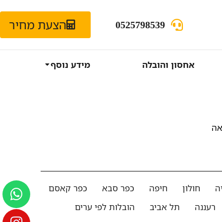
הצעת מחיר
0525798539
אחסון והובלה
מידע נוסף
אה
ה
חולון
חיפה
כפר סבא
כפר קאסם
רעננה
תל אביב
הובלות לפי ערים