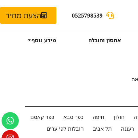
הצעת מחיר
0525798539
אחסון והובלה
מידע נוסף
אה
ה
חולון
חיפה
כפר סבא
כפר קאסם
רעננה
תל אביב
הובלות לפי ערים