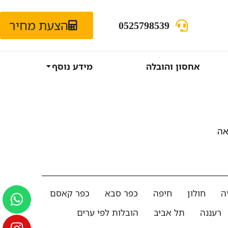
הצעת מחיר
0525798539
אחסון והובלה
מידע נוסף
אה
ה
חולון
חיפה
כפר סבא
כפר קאסם
רעננה
תל אביב
הובלות לפי ערים