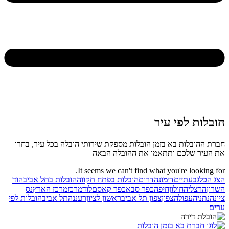
הובלות לפי עיר
חברת ההובלות בא בזמן הובלות מספקת שירותי הובלה בכל עיר, בחרו
את העיר שלכם ותתאמו את ההובלה הבאה
It seems we can't find what you're looking for.
הצג הכל
גבעתיים
דימונה
דרום
הובלות בפתח תקווה
הובלות בתל אביב
הוד
השרון
הרצליה
חולון
חיפה
כפר סבא
כפר קאסם
לוד
מרכז
מרכז הארץ
נס
ציונה
נתניה
עפולה
צפון
צפון תל אביב
ראשון לציון
רעננה
תל אביב
הובלות לפי
ערים