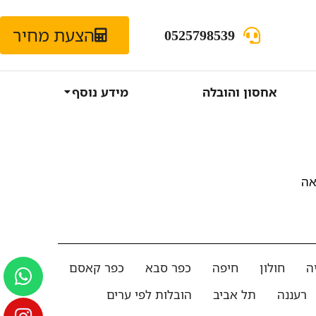
הצעת מחיר
0525798539
אחסון והובלה
מידע נוסף
אה
ה
חולון
חיפה
כפר סבא
כפר קאסם
רעננה
תל אביב
הובלות לפי ערים