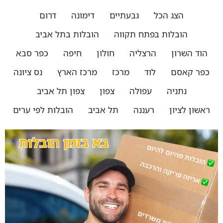
הצג הכל
גבעתיים
דימונה
דרום
הובלות בפתח תקווה
הובלות בתל אביב
הוד השרון
הרצליה
חולון
חיפה
כפר סבא
כפר קאסם
לוד
מרכז
מרכז הארץ
נס ציונה
נתניה
עפולה
צפון
צפון תל אביב
ראשון לציון
רעננה
תל אביב
הובלות לפי ערים